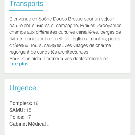
Transports
Bienvenue en Saône Doubs Bresse pour un séjour
nature entre rivières et campagne. Prairies verdoyantes,
champs aux différentes cultures céréalières, berges de
rivières ponctuent ce territoire. Eglises, moulins, ponts,
châteaux, tours, calvaires…les villages de charme
regorgent de curiosités architecturales.
Pour vous aider à préparer vos déplacements en
Lire plus...
Bourgogne, consultez le réseau
Mobigo Bourgogne
Franche-Comté
(train, bus, tram, car, vélo, covoiturage,
autopartage...)
Urgence
Pompiers:
18
SAMU:
15
Police:
17
Cabinet Médical
...